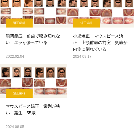
矯正歯科
矯正歯科
顎関節症 前歯で咬み切れな
小児矯正 マウスピース矯
い エラが張っている
正 上顎前歯の前突 奥歯が
内側に倒れている
2022.02.04
2024.09.17
矯正歯科
マウスピース矯正 歯列が狭
い 叢生 55歳
2024.08.05