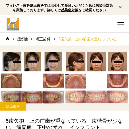
フォレスト歯科矯正歯科では安心して受診いただくために感染症対策
を実施しております。詳しくは
感染症対策
をご確認ください
症例集
矯正歯科
5歯欠損 上の前歯が重なっている 歯槽骨が少ない 歯周病 正中のずれ インプラント
一般・小児歯科
予防歯
矯正歯科
矯正歯科
小児矯正 下顎劣成長 前
顎変形症 外科矯正 
矯正歯科
歯の前突感 下唇を咬む
前突（受け口/反対咬
ホワイトニング
インプラ
癖 歯ぎしり 顎関節症
骨格性Ⅲ級 非対称
5歯欠損 上の前歯が重なっている 歯槽骨が少な
い 歯周病 正中のずれ インプラント