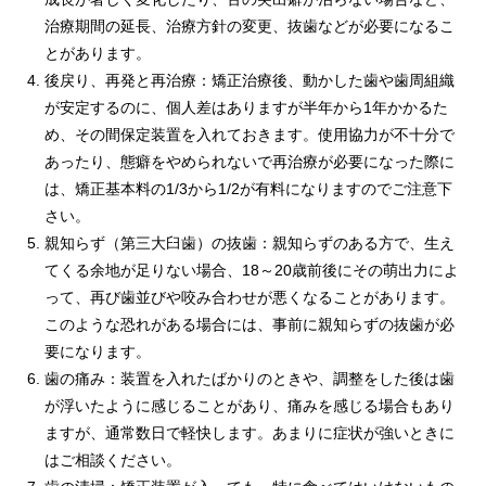
治療期間の延長、治療方針の変更、抜歯などが必要になるこ
とがあります。
後戻り、再発と再治療：矯正治療後、動かした歯や歯周組織
が安定するのに、個人差はありますが半年から1年かかるた
め、その間保定装置を入れておきます。使用協力が不十分で
あったり、態癖をやめられないで再治療が必要になった際に
は、矯正基本料の1/3から1/2が有料になりますのでご注意下
さい。
親知らず（第三大臼歯）の抜歯：親知らずのある方で、生え
てくる余地が足りない場合、18～20歳前後にその萌出力によ
って、再び歯並びや咬み合わせが悪くなることがあります。
このような恐れがある場合には、事前に親知らずの抜歯が必
要になります。
歯の痛み：装置を入れたばかりのときや、調整をした後は歯
が浮いたように感じることがあり、痛みを感じる場合もあり
ますが、通常数日で軽快します。あまりに症状が強いときに
はご相談ください。