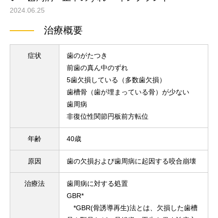
2024.06.25
治療概要
症状
歯のがたつき
前歯の真ん中のずれ
5歯欠損している（多数歯欠損）
歯槽骨（歯が埋まっている骨）が少ない
歯周病
非復位性関節円板前方転位
年齢
40歳
原因
歯の欠損および歯周病に起因する咬合崩壊
治療法
歯周病に対する処置
GBR*
*GBR(骨誘導再生)法とは、欠損した歯槽