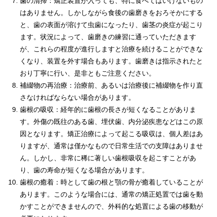
歯の清掃：矯正装置が入っても、特に食べてはいけないもの
はありません。しかしながら食後の歯磨きをおろそかにする
と、歯の表面が溶けて虫歯になったり、歯茎の炎症が起こり
ます。状況によって、歯磨きの練習に通っていただきます
が、これらの程度が進行しますと治療を続けることができな
くなり、装置を外す場合もあります。歯磨きは指示されたと
おり丁寧に行い、是非ともご注意ください。
補綴物の再治療：治療前、あるいは治療後に補綴物を作り直
さなければならない場合があります。
歯根の吸収：経年的に歯根の長さが短くなることがありま
す。外傷の既往のある歯、埋伏歯、内分泌疾患などはこの原
因となります。矯正治療によって起こる吸収は、個人差はあ
りますが、通常は僅かなもので日常生活での支障はありませ
ん。しかし、非常に稀に著しい歯根吸収を起こすことがあ
り、歯の寿命が短くなる場合があります。
歯根の癒着：時として歯の根と顎の骨が癒着していることが
あります。このような場合には、通常の矯正処置では歯を動
かすことができませんので、外科的な処置による歯の移動が