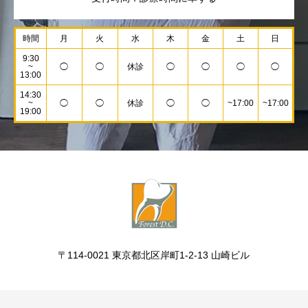
時間
月
火
水
木
金
土
日
9:30
~
◯
◯
休診
◯
◯
◯
◯
13:00
14:30
~
◯
◯
休診
◯
◯
~17:00
~17:00
19:00
〒114-0021 東京都北区岸町1-2-13 山崎ビル