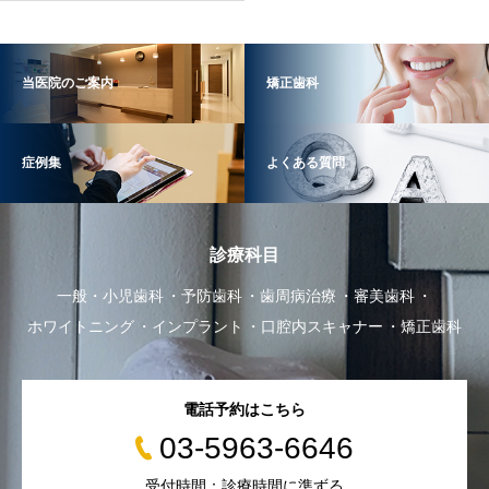
当医院のご案内
矯正歯科
症例集
よくある質問
診療科目
一般・小児歯科
予防歯科
歯周病治療
審美歯科
ホワイトニング
インプラント
口腔内スキャナー
矯正歯科
電話予約はこちら
03-5963-6646
受付時間：診療時間に準ずる