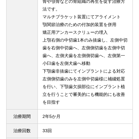
骨や顎骨などの骨組織の再生を促す治療方
法です。
マルチブラケット装置にてアライメント
顎関節治療のための付加的装置を併用
矯正用アンカースクリューの埋入
上顎右側の中切歯1本のみ抜歯し、左側中切
歯を右側中切歯へ、左側側切歯を左側中切
歯へ、左側犬歯を左側側切歯へ、左側第一
小臼歯を左側犬歯へ移動
下顎歯非抜歯にてインプラントによる対応
左側側切歯のみを左側中切歯様に補綴処置
を行い、下顎歯欠損部位にインプラント植
立を行うことで審美的にも機能的にも改善
を目指す
治療期間
2年5か月
治療回数
33回