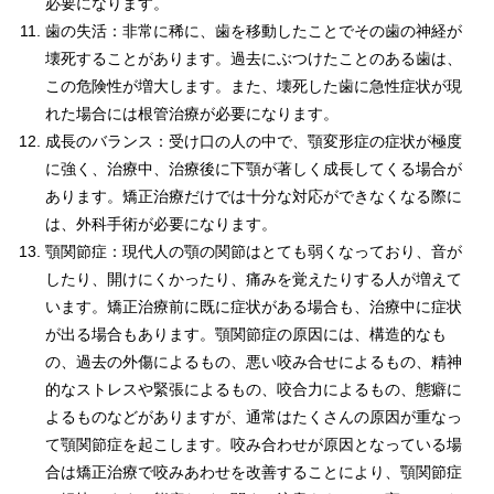
必要になります。
歯の失活：非常に稀に、歯を移動したことでその歯の神経が
壊死することがあります。過去にぶつけたことのある歯は、
この危険性が増大します。また、壊死した歯に急性症状が現
れた場合には根管治療が必要になります。
成長のバランス：受け口の人の中で、顎変形症の症状が極度
に強く、治療中、治療後に下顎が著しく成長してくる場合が
あります。矯正治療だけでは十分な対応ができなくなる際に
は、外科手術が必要になります。
顎関節症：現代人の顎の関節はとても弱くなっており、音が
したり、開けにくかったり、痛みを覚えたりする人が増えて
います。矯正治療前に既に症状がある場合も、治療中に症状
が出る場合もあります。顎関節症の原因には、構造的なも
の、過去の外傷によるもの、悪い咬み合せによるもの、精神
的なストレスや緊張によるもの、咬合力によるもの、態癖に
よるものなどがありますが、通常はたくさんの原因が重なっ
て顎関節症を起こします。咬み合わせが原因となっている場
合は矯正治療で咬みあわせを改善することにより、顎関節症