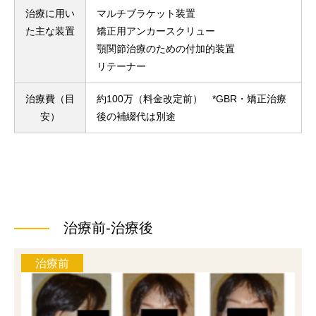
治療に用い
マルチブラケット装置
た主な装置
矯正用アンカースクリュー
顎関節治療のための付加的装置
リテーナー
治療費（目
約100万（料金改定前） *GBR・矯正治療
安）
後の補綴代は別途
治療前-治療後