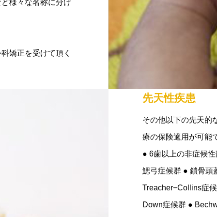
など様々な名称に分け
外科矯正を受けて頂く
先天性疾患
その他以下の先天的
療の保険適用が可能
● 6歯以上の非症候性
鰓弓症候群 ● 鎖骨頭蓋異
Treacher−Collins症
Down症候群 ● Bechw