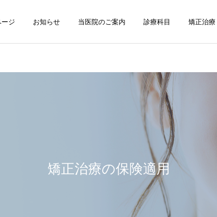
ページ
お知らせ
当医院のご案内
診療科目
矯正治療
予防歯科
歯周病治療
矯正歯科
一般歯科
顎変形症 外科矯正 下顎
咬合再構成 審美障害 下
前突（受け口/反対咬合）
顎の偏位
矯正治療の保険適用
インプラント
口腔内スキャナ
骨格性Ⅲ級 非対称