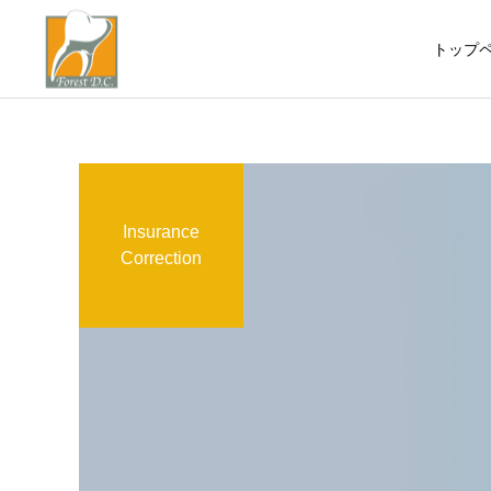
トップ
Insurance
一般・小児歯科
Correction
矯正歯科
矯正歯科
横顔がコンプレックスで治
小児矯正 下顎劣成長 前
したい 口元が突出してい
歯の前突感 下唇を咬む
ホワイトニング
る
癖 歯ぎしり 顎関節症