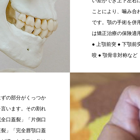
い差ができ上下左右
ことにより、噛み合
です。顎の手術を併
は矯正治療の保険適
● 上顎前突 ● 下顎前突
咬 ● 顎骨非対称など
はずの部分がくっつか
を言います。その割れ
完全口蓋裂」「片側口
蓋裂」「完全唇顎口蓋