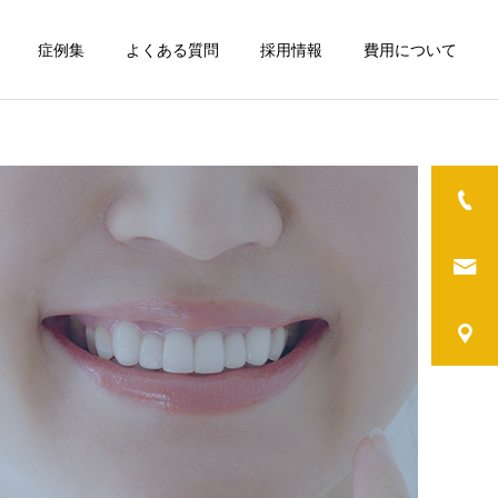
症例集
よくある質問
採用情報
費用について
診療案内一覧
審美歯科
一般歯科
矯正歯科
咬合再構成 全顎矯正を経
小児矯正 全身の歪み 前
て全顎歯冠修復
歯が出ている 歯ぎしり
ー
矯正歯科
お口が閉じにくい 頬を噛
んでしまう 頭痛