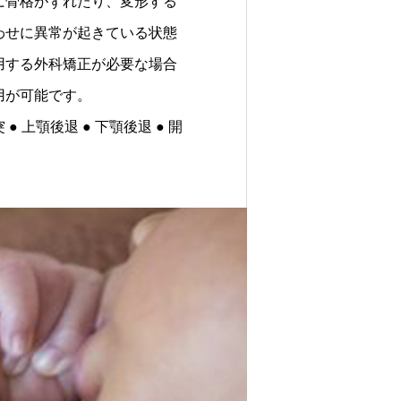
に骨格がずれたり、変形する
わせに異常が起きている状態
用する外科矯正が必要な場合
用が可能です。
 ● 上顎後退 ● 下顎後退 ● 開