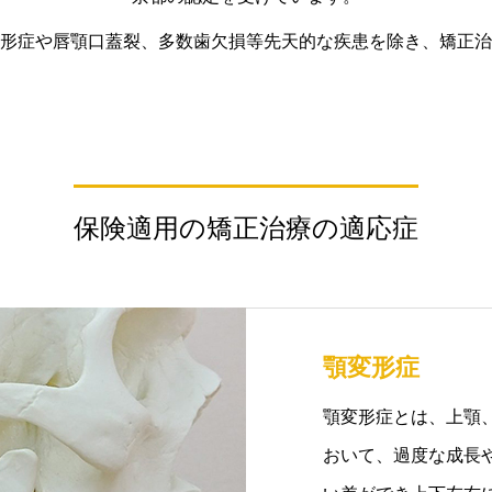
形症や唇顎口蓋裂、多数歯欠損等先天的な疾患を除き、矯正治
保険適用の矯正治療の適応症
顎変形症
顎変形症とは、上顎
おいて、過度な成長