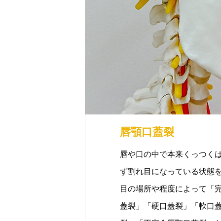
唇顎口蓋裂
唇や口の中で本来くっつく
ず割れ目になっている状態
目の場所や程度によって「
蓋裂」「硬口蓋裂」「軟口