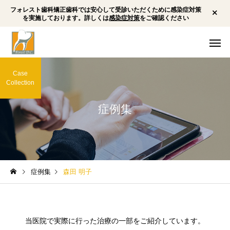
フォレスト歯科矯正歯科では安心して受診いただくために感染症対策
を実施しております。詳しくは
感染症対策
をご確認ください
Case
Collection
症例集
一般・小児歯科
予防歯
矯正歯科
矯正歯科
症例集
森田 明子
小児矯正 下顎劣成長 前
顎変形症 外科矯正 
歯の前突感 下唇を咬む
前突（受け口/反対咬
ホワイトニング
インプラ
癖 歯ぎしり 顎関節症
骨格性Ⅲ級 非対称
当医院で実際に行った治療の一部をご紹介しています。