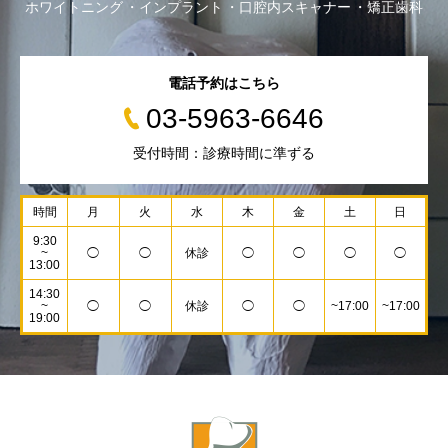
ホワイトニング
インプラント
口腔内スキャナー
矯正歯科
電話予約はこちら
03-5963-6646
受付時間：診療時間に準ずる
時間
月
火
水
木
金
土
日
9:30
~
◯
◯
休診
◯
◯
◯
◯
13:00
14:30
~
◯
◯
休診
◯
◯
~17:00
~17:00
19:00