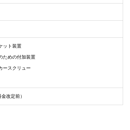
ケット装置
のための付加装置
カースクリュー
料金改定前）