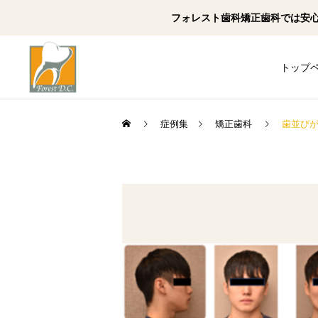
フォレスト歯科矯正歯科では安
トップ
症例集
矯正歯科
歯並び
一般・小児歯科
矯正歯科
矯正歯科
横顔がコンプレックスで治
小児矯正 下顎劣成長 前
したい 口元が突出してい
歯の前突感 下唇を咬む
ホワイトニング
る
癖 歯ぎしり 顎関節症