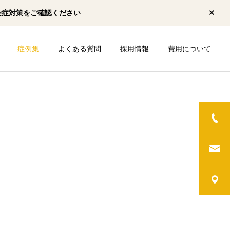
染症対策
をご確認ください
症例集
よくある質問
採用情報
費用について
診療案内一覧
審美歯科
一般歯科
矯正歯科
咬合再構成 全顎矯正を経
小児矯正 全身の歪み 前
て全顎歯冠修復
歯が出ている 歯ぎしり
ー
矯正歯科
お口が閉じにくい 頬を噛
んでしまう 頭痛