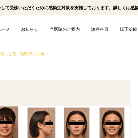
心して受診いただくために感染症対策を実施しております。詳しくは
感
ページ
お知らせ
当医院のご案内
診療科目
矯正治療
が気になる 顎関節症の疑い
予防歯科
歯周病治療
矯正歯科
一般歯科
顎変形症 外科矯正 下顎
咬合再構成 審美障害 下
前突（受け口/反対咬合）
顎の偏位
インプラント
口腔内スキャナ
骨格性Ⅲ級 非対称