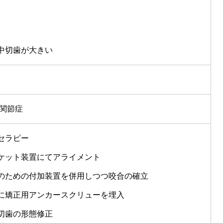
中切歯が大きい
顎関節症
セラピー
ケット装置にてアライメント
のための付加装置を併用しつつ咬合の確立
に矯正用アンカースクリューを埋入
切歯の形態修正