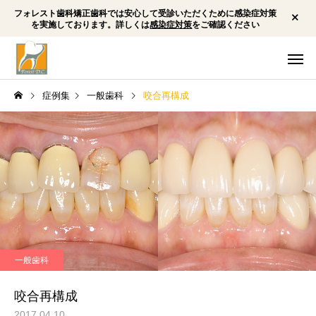
フォレスト歯科矯正歯科では安心して受診いただくために感染症対策
を実施しております。詳しくは
感染症対策
をご確認ください
症例集
一般歯科
咬合再構成
一般・小児歯科
予防歯
矯正歯科
矯正歯科
小児矯正 下顎劣成長 前
顎変形症 外科矯正 
一般歯科
歯の前突感 下唇を咬む
前突（受け口/反対咬
ホワイトニング
インプラ
癖 歯ぎしり 顎関節症
骨格性Ⅲ級 非対称
咬合再構成
2017.04.10