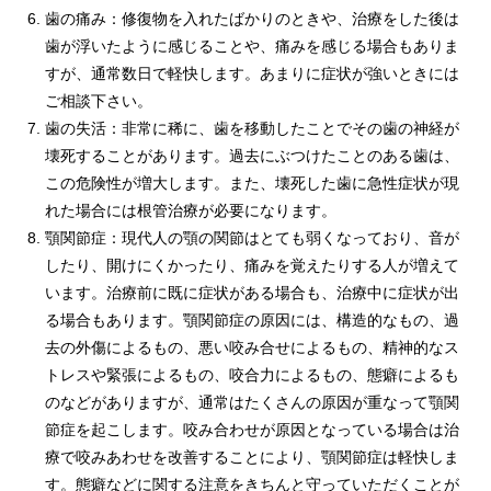
歯の痛み：修復物を入れたばかりのときや、治療をした後は
歯が浮いたように感じることや、痛みを感じる場合もありま
すが、通常数日で軽快します。あまりに症状が強いときには
ご相談下さい。
歯の失活：非常に稀に、歯を移動したことでその歯の神経が
壊死することがあります。過去にぶつけたことのある歯は、
この危険性が増大します。また、壊死した歯に急性症状が現
れた場合には根管治療が必要になります。
顎関節症：現代人の顎の関節はとても弱くなっており、音が
したり、開けにくかったり、痛みを覚えたりする人が増えて
います。治療前に既に症状がある場合も、治療中に症状が出
る場合もあります。顎関節症の原因には、構造的なもの、過
去の外傷によるもの、悪い咬み合せによるもの、精神的なス
トレスや緊張によるもの、咬合力によるもの、態癖によるも
のなどがありますが、通常はたくさんの原因が重なって顎関
節症を起こします。咬み合わせが原因となっている場合は治
療で咬みあわせを改善することにより、顎関節症は軽快しま
す。態癖などに関する注意をきちんと守っていただくことが