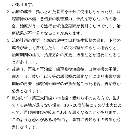
があります。
治療の成果：指示された装置を十分に使用しなかったり、口
腔清掃の不備、悪習癖の改善努力、予約を守らない方の場
合、治療がうまく進行せず治療期間が長引くだけでなく、治
療結果が不十分となることがあります。
治療計画の変更：治療の途中で口腔衛生状態の悪化、下顎の
成長が著しく変化したり、舌の突出癖が治らない場合など、
治療期間の延長、治療方針の変更、抜歯などが必要になるこ
とがあります。
後戻り、再発と再治療：歯冠修復治療後、口腔清掃の不備、
歯ぎしり、喰いしばり等の悪習癖の悪化などにより虫歯や歯
周病の再発、修復物や歯根の破折が起こった場合、再治療が
必要となります。
親知らず（第三大臼歯）の抜歯：親知らずのある方で、生え
てくる余地が足りない場合、18～20歳前後にその萌出力によ
って、再び歯並びや咬み合わせが悪くなることがあります。
このような恐れがある場合には、事前に親知らずの抜歯が必
要になります。