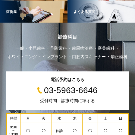
症例集
よくある質問
診療科目
一般・小児歯科
予防歯科
歯周病治療
審美歯科
ホワイトニング
インプラント
口腔内スキャナー
矯正歯科
電話予約はこちら
03-5963-6646
受付時間：診療時間に準ずる
時間
月
火
水
木
金
土
日
9:30
~
◯
◯
休診
◯
◯
◯
◯
13:00