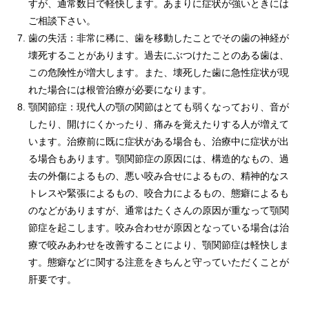
すが、通常数日で軽快します。あまりに症状が強いときには
ご相談下さい。
歯の失活：非常に稀に、歯を移動したことでその歯の神経が
壊死することがあります。過去にぶつけたことのある歯は、
この危険性が増大します。また、壊死した歯に急性症状が現
れた場合には根管治療が必要になります。
顎関節症：現代人の顎の関節はとても弱くなっており、音が
したり、開けにくかったり、痛みを覚えたりする人が増えて
います。治療前に既に症状がある場合も、治療中に症状が出
る場合もあります。顎関節症の原因には、構造的なもの、過
去の外傷によるもの、悪い咬み合せによるもの、精神的なス
トレスや緊張によるもの、咬合力によるもの、態癖によるも
のなどがありますが、通常はたくさんの原因が重なって顎関
節症を起こします。咬み合わせが原因となっている場合は治
療で咬みあわせを改善することにより、顎関節症は軽快しま
す。態癖などに関する注意をきちんと守っていただくことが
肝要です。