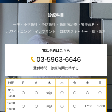
診療科目
一般・小児歯科
予防歯科
歯周病治療
審美歯科
ホワイトニング
インプラント
口腔内スキャナー
矯正歯科
電話予約はこちら
03-5963-6646
受付時間：診療時間に準ずる
時間
月
火
水
木
金
土
日
9:30
~
◯
◯
休診
◯
◯
◯
◯
13:00
14:30
~
◯
◯
休診
◯
◯
~17:00
~17:00
19:00