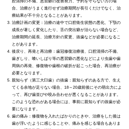
腔清掃の不備、悪習癖の改善努力、予約を守らない方の場
合、治療がうまく進行せず治療期間が長引くだけでなく、治
療結果が不十分となることがあります。
治療計画の変更：治療の途中で口腔衛生状態の悪化、下顎の
成長が著しく変化したり、舌の突出癖が治らない場合など、
治療期間の延長、治療方針の変更、抜歯などが必要になるこ
とがあります。
後戻り、再発と再治療：歯冠修復治療後、口腔清掃の不備、
歯ぎしり、喰いしばり等の悪習癖の悪化などにより虫歯や歯
周病の再発、修復物や歯根の破折が起こった場合、再治療が
必要となります。
親知らず（第三大臼歯）の抜歯：親知らずのある方で、生え
てくる余地が足りない場合、18～20歳前後にその萌出力によ
って、再び歯並びや咬み合わせが悪くなることがあります。
このような恐れがある場合には、事前に親知らずの抜歯が必
要になります。
歯の痛み：修復物を入れたばかりのときや、治療をした後は
歯が浮いたように感じることや、痛みを感じる場合もありま