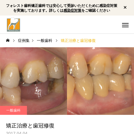
フォレスト歯科矯正歯科では安心して受診いただくために感染症対策
を実施しております。詳しくは
感染症対策
をご確認ください
症例集
一般歯科
矯正治療と歯冠修復
一般・小児歯科
予防歯
矯正歯科
矯正歯科
小児矯正 下顎劣成長 前
顎変形症 外科矯正 
一般歯科
歯の前突感 下唇を咬む
前突（受け口/反対咬
ホワイトニング
インプラ
癖 歯ぎしり 顎関節症
骨格性Ⅲ級 非対称
矯正治療と歯冠修復
2017.04.04