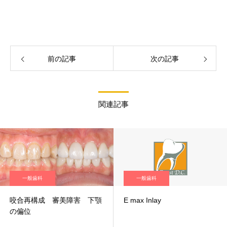
前の記事
次の記事
関連記事
一般歯科
一般歯科
咬合再構成 審美障害 下顎
E max Inlay
の偏位